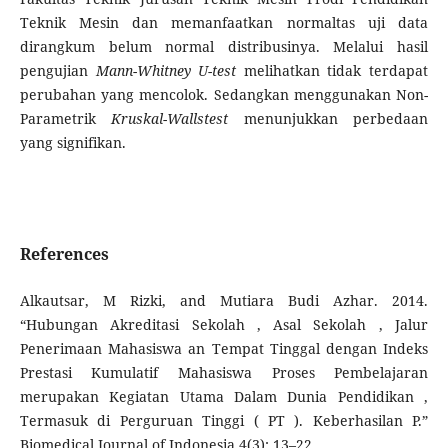
Teknik Mesin dan memanfaatkan normaltas uji data
dirangkum belum normal distribusinya. Melalui hasil
pengujian
Mann-Whitney U-test
melihatkan tidak terdapat
perubahan yang mencolok. Sedangkan menggunakan Non-
Parametrik
Kruskal-Wallstest
menunjukkan perbedaan
yang signifikan.
References
Alkautsar, M Rizki, and Mutiara Budi Azhar. 2014.
“Hubungan Akreditasi Sekolah , Asal Sekolah , Jalur
Penerimaan Mahasiswa an Tempat Tinggal dengan Indeks
Prestasi Kumulatif Mahasiswa Proses Pembelajaran
merupakan Kegiatan Utama Dalam Dunia Pendidikan ,
Termasuk di Perguruan Tinggi ( PT ). Keberhasilan P.”
Biomedical Journal of Indonesia 4(3): 13–22.